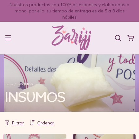
Nuestros productos son 100% artesanales y elaborados a
mano; por ello, su tiempo de entrega es de 5 a 8 dias
hábiles
Inicio
/
INSUMOS
INSUMOS
Filtrar
Ordenar