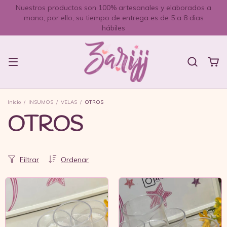
Nuestros productos son 100% artesanales y elaborados a
mano; por ello, su tiempo de entrega es de 5 a 8 dias
hábiles
Inicio
/
INSUMOS
/
VELAS
/
OTROS
OTROS
Filtrar
Ordenar