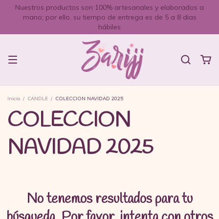
Nuestros productos son 100% artesanales y elaborados a
mano; por ello, su tiempo de entrega es de 5 a 8 dias
hábiles
Inicio
/
CANDLE
/
COLECCION NAVIDAD 2025
COLECCION
NAVIDAD 2025
No tenemos resultados para tu
búsqueda. Por favor, intenta con otros