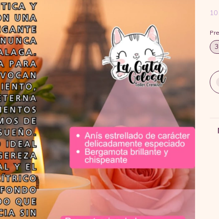
10
Pr
3