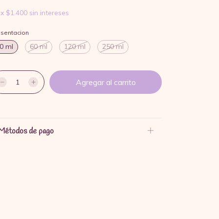
x
$1.400
sin intereses
esentacion
0 ml
60 ml
120 ml
250 ml
Métodos de pago