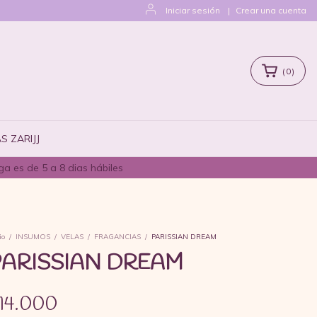
Iniciar sesión
|
Crear una cuenta
(
0
)
S ZARIJJ
a es de 5 a 8 dias hábiles
io
/
INSUMOS
/
VELAS
/
FRAGANCIAS
/
PARISSIAN DREAM
ARISSIAN DREAM
14.000