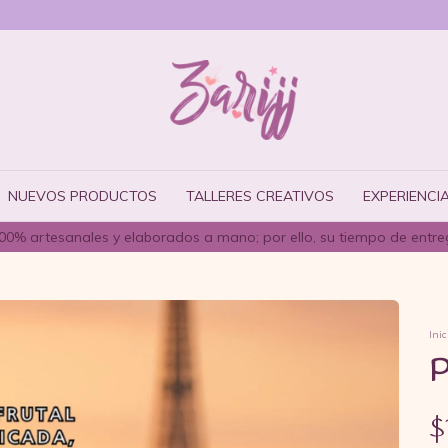
NUEVOS PRODUCTOS
TALLERES CREATIVOS
EXPERIENCIA
0% artesanales y elaborados a mano; por ello, su tiempo de entreg
Inic
P
$